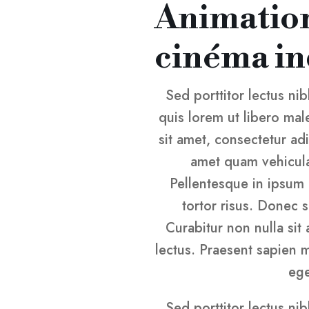
Animation
cinéma i
Sed porttitor lectus nib
quis lorem ut libero ma
sit amet, consectetur adi
amet quam vehicula
Pellentesque in ipsum 
tortor risus. Donec 
Curabitur non nulla sit
lectus. Praesent sapien 
ege
Sed porttitor lectus nib