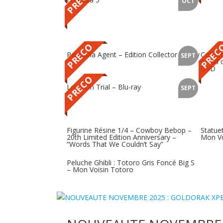
PRECO
OCT
PRECO
PREC
Paranoia Agent – Edition Collector Bluray
Coffre
SEPT
is Full
DVD
PRECO
Love On Trial – Blu-ray
SEPT
Figurine Résine 1/4 – Cowboy Bebop –
Statuet
20th Limited Edition Anniversary –
Mon Vo
“Words That We Couldn’t Say”
Peluche Ghibli : Totoro Gris Foncé Big S
– Mon Voisin Totoro