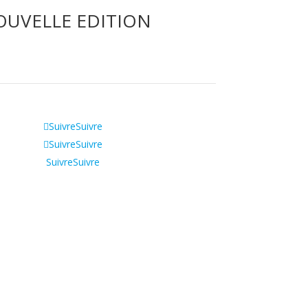
NOUVELLE EDITION
Suivre
Suivre
Suivre
Suivre
Suivre
Suivre
Qui sommes-nous ?
CGV
Contactez-nous !
Tik Tok