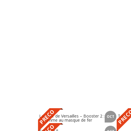
PRECO
PREC
La Cour de Versailles – Booster 2 :
Top It
OCT
L’Homme au masque de fer
Formula 5