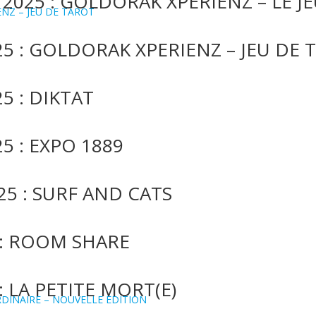
025 : GOLDORAK XPERIENZ – LE J
25 : GOLDORAK XPERIENZ – JEU DE 
5 : DIKTAT
5 : EXPO 1889
25 : SURF AND CATS
 : ROOM SHARE
: LA PETITE MORT(E)