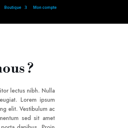
Boutique
Mon compte
ous ?
itor lectus nibh. Nulla
feugiat. Lorem ipsum
ing elit. Vestibulum ac
mentum sed sit amet
 porta dapibus. Proin