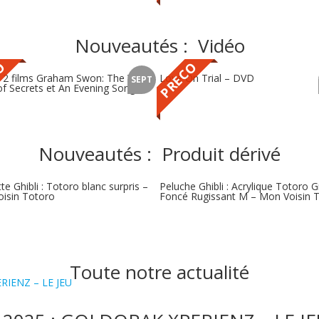
Nouveautés : Vidéo
O
PRECO
t 2 films Graham Swon: The World
Love On Trial – DVD
SEPT
 of Secrets et An Evening Song –
Nouveautés : Produit dérivé
te Ghibli : Totoro blanc surpris –
Peluche Ghibli : Acrylique Totoro G
isin Totoro
Foncé Rugissant M – Mon Voisin 
Toute notre actualité