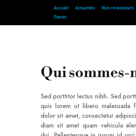
Accueil
Actualités
Nos revendeurs
Panier
Qui sommes-n
Sed porttitor lectus nibh. Sed portt
quis lorem ut libero malesuada 
dolor sit amet, consectetur adipisc
diam sit amet quam vehicula ele
dui. Pellentesque in ipsum id orci