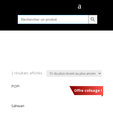
Search Button
Search
for:
2 résultats affichés
POP!
Offre colisage !
Sahwari