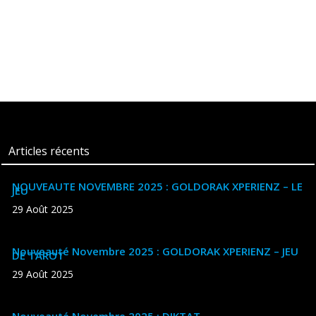
Articles récents
NOUVEAUTE NOVEMBRE 2025 : GOLDORAK XPERIENZ – LE
JEU
29 Août 2025
Nouveauté Novembre 2025 : GOLDORAK XPERIENZ – JEU
DE TAROT
29 Août 2025