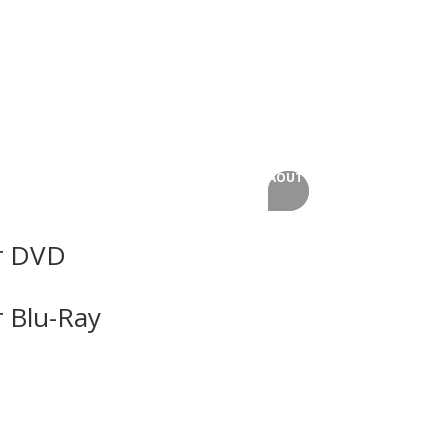
AOUT
AOUT
or DVD
r Blu-Ray