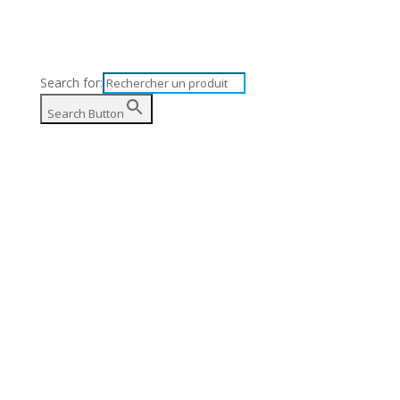
Search for:
anier
Search Button