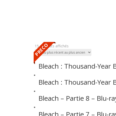
PRECO
PRECO
15 résultats affichés
Bleach : Thousand-Year B
Bleach : Thousand-Year Bl
Bleach – Partie 8 – Blu-ra
Bleach – Partie 7 – Blu-ra