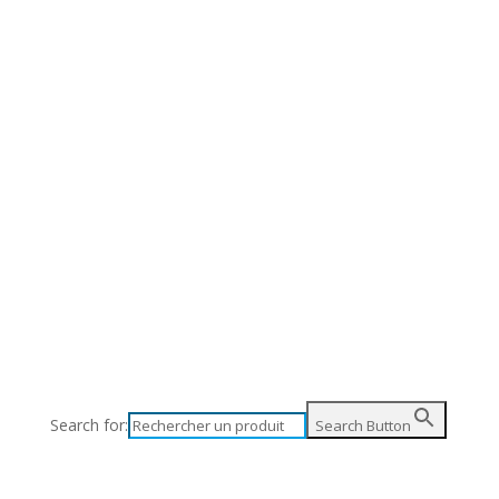
l
Actualités
Nos revendeurs
Boutique
Mon compte
P
Accueil
Actualités
Nos revendeurs
Boutique
Mon compte
Panier
Search for:
Search Button