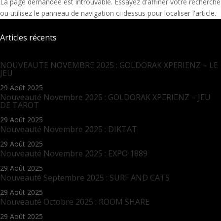
La page demandée est introuvable. Essayez d'affiner votre recherche
ou utilisez le panneau de navigation ci-dessus pour localiser l'article.
Articles récents
NOUVEAUTE NOVEMBRE 2025 : GOLDORAK XPERIENZ – LE
JEU
29 Août 2025
Nouveauté Novembre 2025 : GOLDORAK XPERIENZ – JEU
DE TAROT
29 Août 2025
Nouveauté Novembre 2025 : DIKTAT
29 Août 2025
Nouveauté Novembre 2025 : EXPO 1889
29 Août 2025
Nouveauté Septembre 2025 : SURF AND CATS
29 Août 2025
Nouveauté Octobre 2025 : ROOM SHARE
29 Août 2025