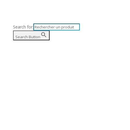
Search for:
anier
Search Button