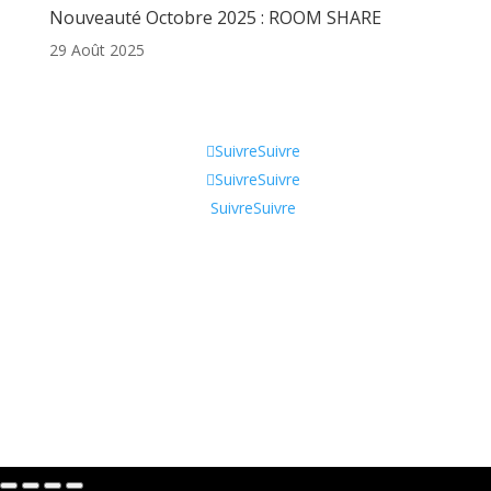
Nouveauté Octobre 2025 : ROOM SHARE
29 Août 2025
Informations
Suivre
Suivre
Suivre
Suivre
Suivre
Suivre
Qui sommes-nous ?
CGV
Contactez-nous !
Tik Tok