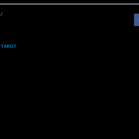
U
E TAROT