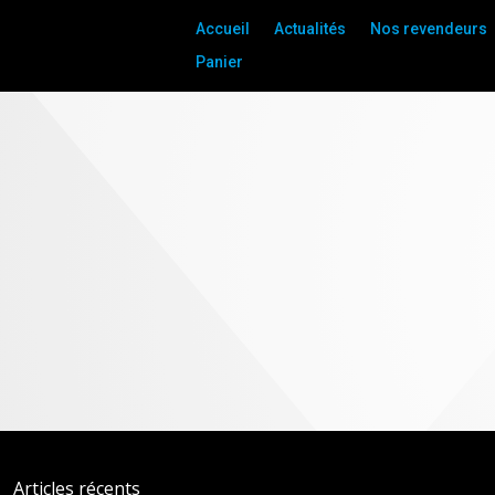
Accueil
Actualités
Nos revendeurs
Panier
Coffret 2 films – Laura
Schroeder : Barrage et
Marret – Combo Blu-
ray/DVD
Articles récents