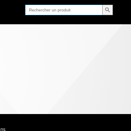
Search Button
Search
for:
ons