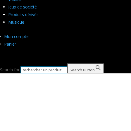
Jeux de société
Produits dérivés
Musique
Mon compte
Panier
Search for:
Search Button