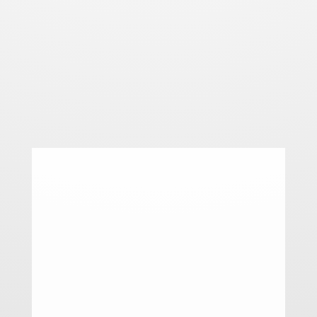
1
2
3
4
…
65
66
67
→