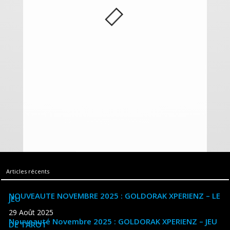
Filtrer
Réinit.
Articles récents
NOUVEAUTE NOVEMBRE 2025 : GOLDORAK XPERIENZ – LE
JEU
29 Août 2025
Nouveauté Novembre 2025 : GOLDORAK XPERIENZ – JEU
DE TAROT