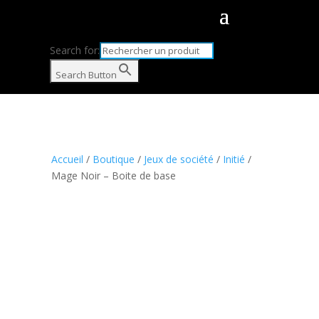
Search for:
Search Button
Accueil
/
Boutique
/
Jeux de société
/
Initié
/
Mage Noir – Boite de base