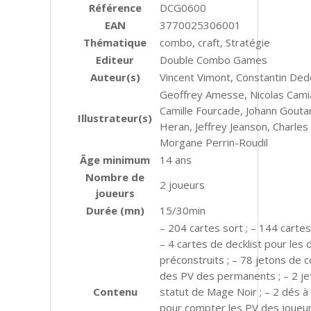
Référence
DCG0600
EAN
3770025306001
Thématique
combo, craft, Stratégie
Editeur
Double Combo Games
Auteur(s)
Vincent Vimont, Constantin De
Geoffrey Amesse, Nicolas Cami
Camille Fourcade, Johann Goutar
Illustrateur(s)
Heran, Jeffrey Jeanson, Charles
Morgane Perrin-Roudil
Âge minimum
14 ans
Nombre de
2 joueurs
joueurs
Durée (mn)
15/30min
– 204 cartes sort ; – 144 carte
– 4 cartes de decklist pour les 
préconstruits ; – 78 jetons de
des PV des permanents ; – 2 je
Contenu
statut de Mage Noir ; – 2 dés à
pour compter les PV des joueurs