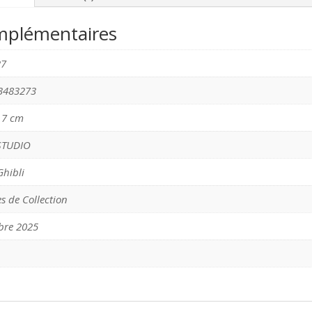
mplémentaires
27
3483273
x 7 cm
STUDIO
Ghibli
s de Collection
bre 2025