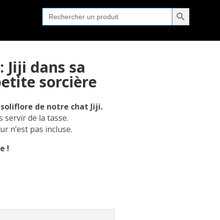
Search Button
Search
for:
: Jiji dans sa
petite sorcière
liflore de notre chat Jiji.
 servir de la tasse.
ur n’est pas incluse.
e !