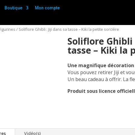
Boutique
Mon compte
Figurines
/ Soliflore Ghibli : Jiji dans sa tasse – Kiki la petite sorcière
Soliflore Ghibli 
tasse – Kiki la 
Une magnifique décoration so
Vous pouvez retirer Jiji et vous
Un beau cadeau à offrir. La fle
Produit sous licence officiell
res
Vidéo(s)