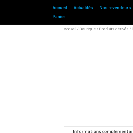
Accueil
Actualités
Nos revendeurs
Panier
Accueil
/
Boutique
/
Produits dérivés
/
Informations complémentai