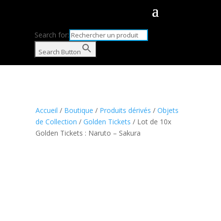
Search for:
Search Button
Accueil
/
Boutique
/
Produits dérivés
/
Objets
de Collection
/
Golden Tickets
/ Lot de 10x
Golden Tickets : Naruto – Sakura