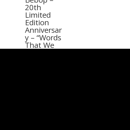
20th
Limited
Edition
Anniversar
y – “Words
That We
Couldn’t
Say”