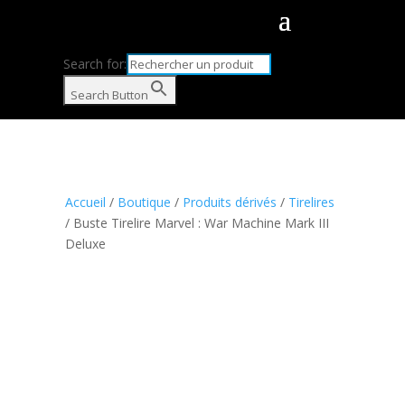
Search for:
Search Button
Accueil
/
Boutique
/
Produits dérivés
/
Tirelires
/ Buste Tirelire Marvel : War Machine Mark III
Deluxe