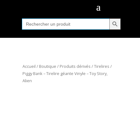
Search Button
Search
for:
Accueil
/
Boutique
/
Produits dérivés
/
Tirelires
/
Piggy Bank – Tirelire géante Vinyle – Toy Story,
Alien