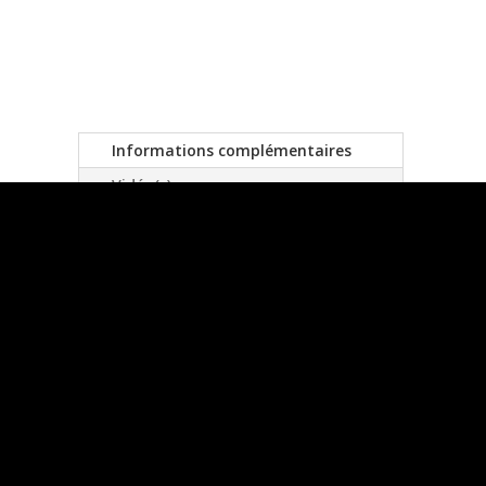
Informations complémentaires
Vidéo(s)
Informations
complémentaires
Référence
BKI5014
EAN
4710495550145
Marque
Beast Kingdom
Licence
Disney