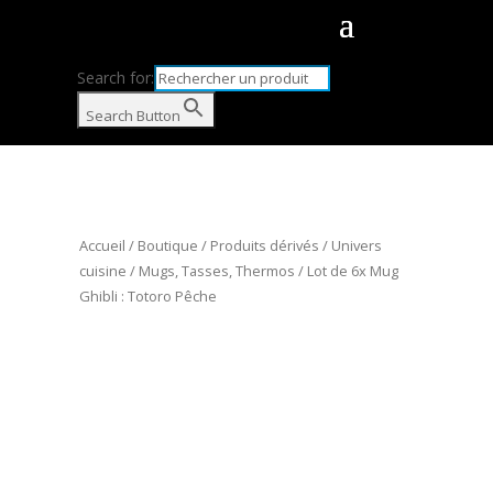
Search for:
Search Button
Accueil
/
Boutique
/
Produits dérivés
/
Univers
cuisine
/
Mugs, Tasses, Thermos
/ Lot de 6x Mug
Ghibli : Totoro Pêche