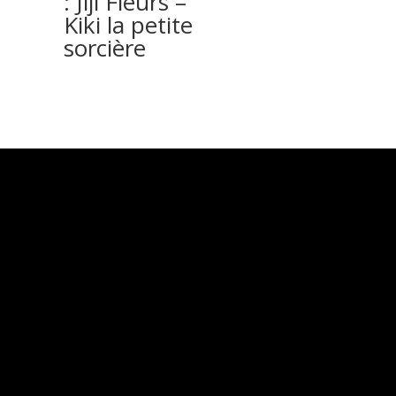
: Jiji Fleurs –
Kiki la petite
sorcière
Articles récents
NOUVEAUTE NOVEMBRE 2025 : GOLDORAK
XPERIENZ – LE JEU
29 Août 2025
Nouveauté Novembre 2025 : GOLDORAK
XPERIENZ – JEU DE TAROT