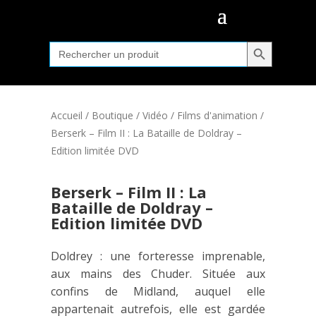
Search Button
Search
for:
Accueil
/
Boutique
/
Vidéo
/
Films d'animation
/
Berserk – Film II : La Bataille de Doldray –
Edition limitée DVD
Berserk – Film II : La
Bataille de Doldray –
Edition limitée DVD
Doldrey : une forteresse imprenable,
aux mains des Chuder. Située aux
confins de Midland, auquel elle
appartenait autrefois, elle est gardée