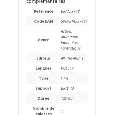
complémentaires
Référence
BRANI9748
Code EAN
5060314997484
Action,
Animation
Genre
japonaise,
Fantastique
Editeur
All The Anime
Langues
VOSTFR
Type
Film
Support
BR/DVD
Durée
120 mn
Nombre de
2
galettes