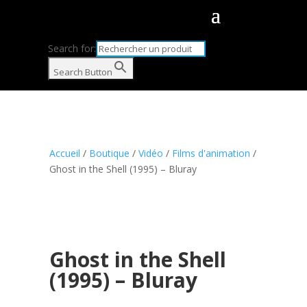
Search for:
Search Button
Accueil
/
Boutique
/
Vidéo
/
Films d'animation
/
Ghost in the Shell (1995) – Bluray
Ghost in the Shell
(1995) – Bluray