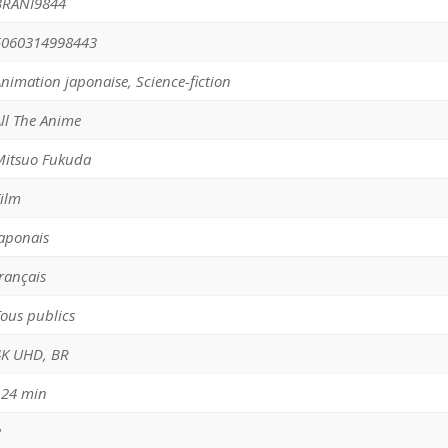
BRANI9844
5060314998443
nimation japonaise, Science-fiction
ll The Anime
Mitsuo Fukuda
Film
japonais
rançais
ous publics
4K UHD, BR
124 min
2