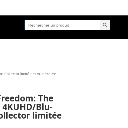
Search Button
Search
for:
 Collector limitée et numérotée
reedom: The
 4KUHD/Blu-
ollector limitée