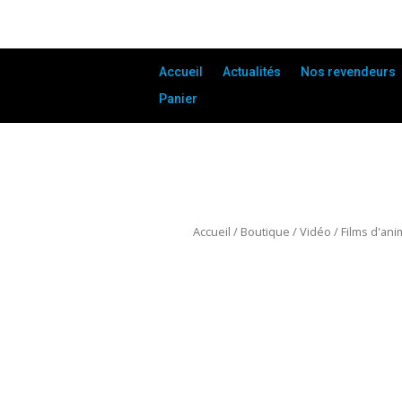
Accueil
Actualités
Nos revendeurs
Panier
Accueil
/
Boutique
/
Vidéo
/
Films d'ani