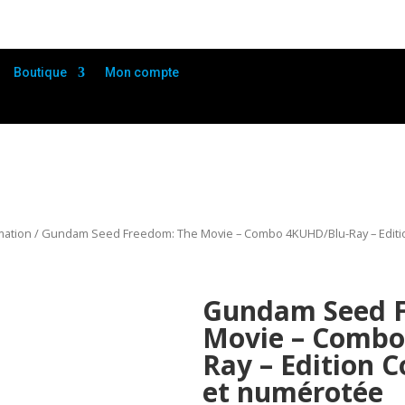
Boutique
Mon compte
mation
/ Gundam Seed Freedom: The Movie – Combo 4KUHD/Blu-Ray – Edition
Gundam Seed F
Movie – Combo
Ray – Edition C
et numérotée