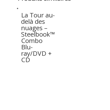
La Tour au-
delà des
nuages –
Steelbook™
Combo
Blu-
ray/DVD +
CD