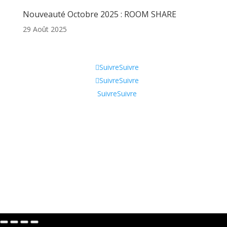
Nouveauté Octobre 2025 : ROOM SHARE
29 Août 2025
Informations
Suivre
Suivre
Suivre
Suivre
Suivre
Suivre
Qui sommes-nous ?
CGV
Contactez-nous !
Tik Tok