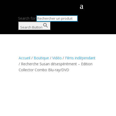
Search for:
Search Button
Accueil
/
Boutique
/
Vidéo
/
Films indépendant
/ Recherche Susan désespérément – Edition
Collector Combo Blu-ray/DVD