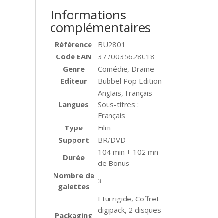
Informations
complémentaires
Référence
BU2801
Code EAN
3770035628018
Genre
Comédie, Drame
Editeur
Bubbel Pop Edition
Anglais, Français
Langues
Sous-titres :
Français
Type
Film
Support
BR/DVD
104 min + 102 mn
Durée
de Bonus
Nombre de
3
galettes
Etui rigide, Coffret
digipack, 2 disques
Packaging