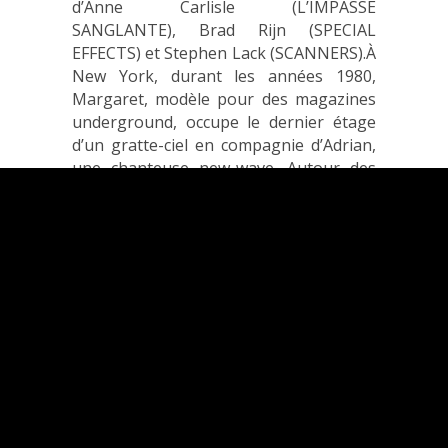
d’Anne Carlisle (L’IMPASSE
SANGLANTE), Brad Rijn (SPECIAL
EFFECTS) et Stephen Lack (SCANNERS).À
New York, durant les années 1980,
Margaret, modèle pour des magazines
underground, occupe le dernier étage
d’un gratte-ciel en compagnie d’Adrian,
une chanteuse new-wave. Autour des
deux jeunes femmes gravite toute une
faune de marginaux qui, comme elles,
sont accros à l’héroïne et au sexe. Leur
mode de vie a attiré une race
d’extraterrestres minuscules, dont le
vaisseau spatial s’est posé sur le toit de
leur immeuble. En effet, ceux-ci se
nourrissent d’opium, et plus
précisément de cellules opiacées se
trouvant dans le cerveau humain au
moment de l’orgasme.