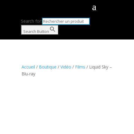
Search for:
Search Button
Accueil
/
Boutique
/
Vidéo
/
Films
/ Liquid Sky –
Blu-ray