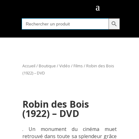
Search Button
Search
for:
Accueil
/
Boutique
/
Vidéo
/
Films
/ Robin des Bois
(1922) – DVD
Robin des Bois
(1922) – DVD
. Un monument du cinéma muet
retrouvé dans toute sa splendeur grâce