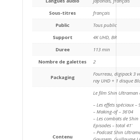
Langues audio
japonais, français
Sous-titres
français
Public
Tous public
Support
4K UHD, BR
Duree
113 min
Nombre de galettes
2
Fourreau, digipack 3 vo
Packaging
ray UHD + 1 disque Bl
Le film Shin Ultraman
– Les effets spéciaux – 
– Making-of – 36'04
– Les combats de Shin
Episodes – total 41'
– Podcast Shin Ultram
Contenu
Gaussem, Guillaume Lo