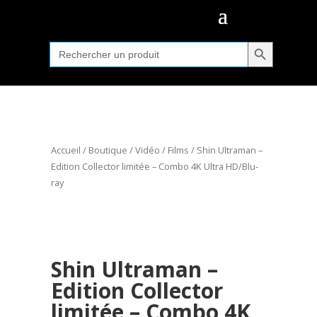
Search Button
Search
for:
Accueil
/
Boutique
/
Vidéo
/
Films
/ Shin Ultraman –
Edition Collector limitée – Combo 4K Ultra HD/Blu-
ray
Shin Ultraman –
Edition Collector
limitée – Combo 4K