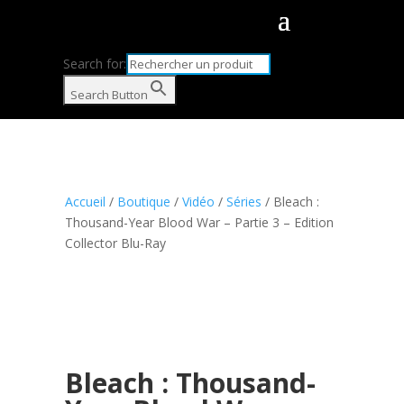
Search for:
Search Button
Accueil
/
Boutique
/
Vidéo
/
Séries
/ Bleach :
Thousand-Year Blood War – Partie 3 – Edition
Collector Blu-Ray
Bleach : Thousand-