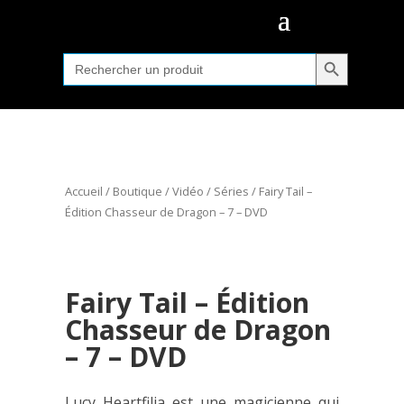
Search Button
Search
for:
Accueil
/
Boutique
/
Vidéo
/
Séries
/ Fairy Tail –
Édition Chasseur de Dragon – 7 – DVD
Fairy Tail – Édition
Chasseur de Dragon
– 7 – DVD
Lucy Heartfilia est une magicienne qui