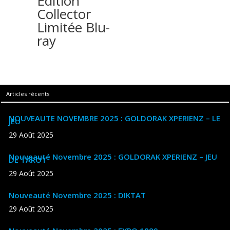
Edition
Collector
Limitée Blu-
ray
Articles récents
NOUVEAUTE NOVEMBRE 2025 : GOLDORAK XPERIENZ – LE
JEU
29 Août 2025
Nouveauté Novembre 2025 : GOLDORAK XPERIENZ – JEU
DE TAROT
29 Août 2025
Nouveauté Novembre 2025 : DIKTAT
29 Août 2025