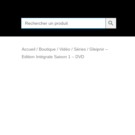
Search Button
Search
for:
Accueil
/
Boutique
/
Vidéo
/
Séries
/ Gleipnir –
Edition Intégrale Saison 1 – DVD