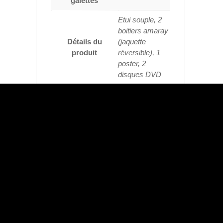
Nombre de
2
galettes
Etui souple, 2
boitiers amaray
Détails du
(jaquette
produit
réversible), 1
poster, 2
disques DVD
Produits similaires