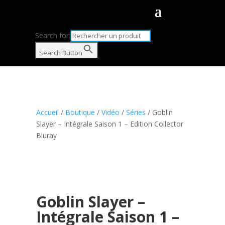
Search for:
Search Button
Accueil
/
Boutique
/
Vidéo
/
Séries
/ Goblin
Slayer – Intégrale Saison 1 – Edition Collector
Bluray
Goblin Slayer –
Intégrale Saison 1 –