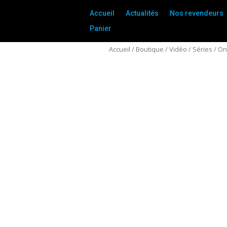
Accueil
Actualités
Nos revendeurs
Panier
Accueil
/
Boutique
/
Vidéo
/
Séries
/ On