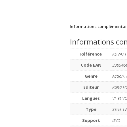
Informations complémentai
Informations co
Référence
KDV471
Code EAN
330945
Genre
Action,
Editeur
Kana H
Langues
VF et V
Type
Série TV
Support
DVD