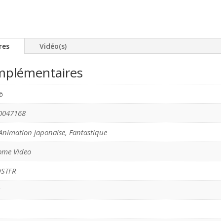
res
Vidéo(s)
mplémentaires
6
0047168
 Animation japonaise, Fantastique
ome Video
OSTFR