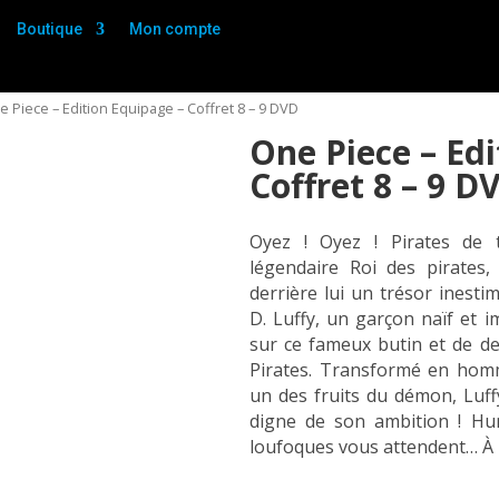
Boutique
Mon compte
e Piece – Edition Equipage – Coffret 8 – 9 DVD
One Piece – Edi
Coffret 8 – 9 D
Oyez ! Oyez ! Pirates de 
légendaire Roi des pirates,
derrière lui un trésor inesti
D. Luffy, un garçon naïf et i
sur ce fameux butin et de de
Pirates. Transformé en homm
un des fruits du démon, Luf
digne de son ambition ! H
loufoques vous attendent… À 