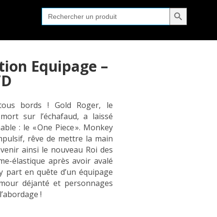
Search Button
Search
for:
tion Equipage –
VD
tous bords ! Gold Roger, le
 mort sur l’échafaud, a laissé
mable : le « One Piece ». Monkey
mpulsif, rêve de mettre la main
venir ainsi le nouveau Roi des
e-élastique après avoir avalé
fy part en quête d’un équipage
umour déjanté et personnages
l’abordage !