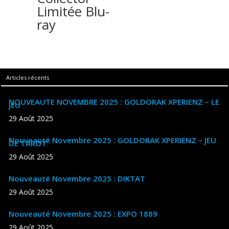
Limitée Blu-
ray
Articles récents
NOUVEAUTE NOVEMBRE 2025 : GOLDORAK XPERIENZ – LE
JEU
29 Août 2025
Nouveauté Novembre 2025 : GOLDORAK XPERIENZ – JEU
DE TAROT
29 Août 2025
Nouveauté Novembre 2025 : DIKTAT
29 Août 2025
Nouveauté Novembre 2025 : EXPO 1889
29 Août 2025